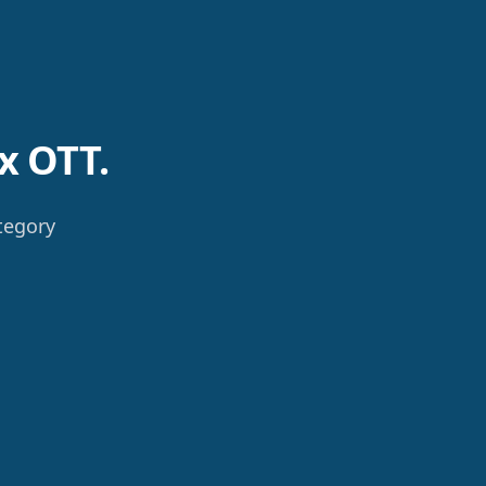
ex OTT.
ategory