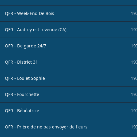
QFR - Week-End De Bois
19
QFR - Audrey est revenue (CA)
19
QFR - De garde 24/7
19
QFR - District 31
19
QFR - Lou et Sophie
19
QFR - Fourchette
19
QFR - Bébéatrice
19
QFR - Prière de ne pas envoyer de fleurs
19