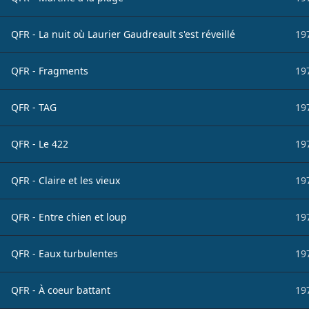
QFR - La nuit où Laurier Gaudreault s'est réveillé
19
QFR - Fragments
19
QFR - TAG
19
QFR - Le 422
19
QFR - Claire et les vieux
19
QFR - Entre chien et loup
19
QFR - Eaux turbulentes
19
QFR - À coeur battant
19