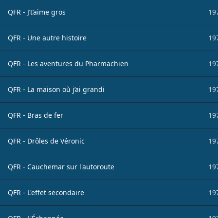
QFR - J’t’aime gros
19
QFR - Une autre histoire
19
QFR - Les aventures du Pharmachien
19
QFR - La maison où j’ai grandi
19
QFR - Bras de fer
19
QFR - Drôles de Véronic
19
QFR - Cauchemar sur l'autoroute
19
QFR - L'effet secondaire
19