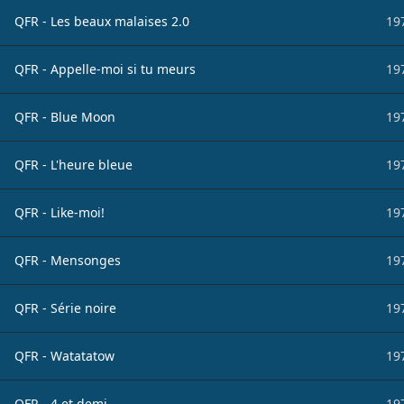
QFR - Les beaux malaises 2.0
19
QFR - Appelle-moi si tu meurs
19
QFR - Blue Moon
19
QFR - L'heure bleue
19
QFR - Like-moi!
19
QFR - Mensonges
19
QFR - Série noire
19
QFR - Watatatow
19
QFR - 4 et demi...
19