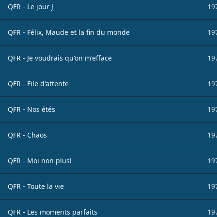
QFR - Le jour J
19
QFR - Félix, Maude et la fin du monde
19
QFR - Je voudrais qu'on m'efface
19
QFR - File d'attente
19
QFR - Nos étés
19
QFR - Chaos
19
QFR - Moi non plus!
19
QFR - Toute la vie
19
QFR - Les moments parfaits
19