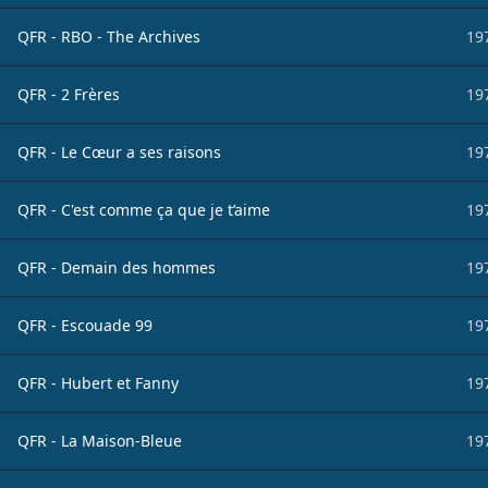
QFR - RBO - The Archives
19
QFR - 2 Frères
19
QFR - Le Cœur a ses raisons
19
QFR - C'est comme ça que je t’aime
19
QFR - Demain des hommes
19
QFR - Escouade 99
19
QFR - Hubert et Fanny
19
QFR - La Maison-Bleue
19