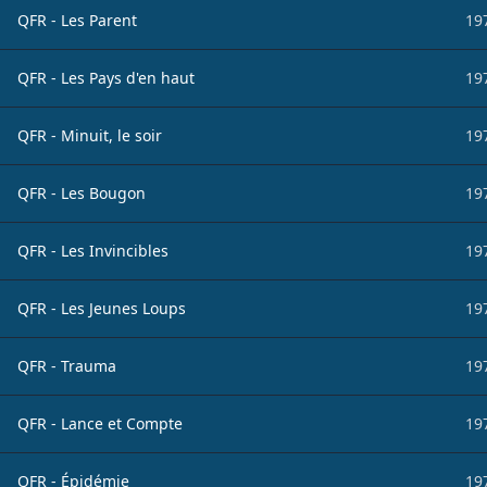
QFR - Les Parent
19
QFR - Les Pays d'en haut
19
QFR - Minuit, le soir
19
QFR - Les Bougon
19
QFR - Les Invincibles
19
QFR - Les Jeunes Loups
19
QFR - Trauma
19
QFR - Lance et Compte
19
QFR - Épidémie
19