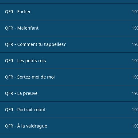
QFR - Fortier
19
QFR - Malenfant
19
QFR - Comment tu t'appelles?
19
QFR - Les petits rois
19
QFR - Sortez-moi de moi
19
QFR - La preuve
19
QFR - Portrait-robot
19
QFR - À la valdrague
19