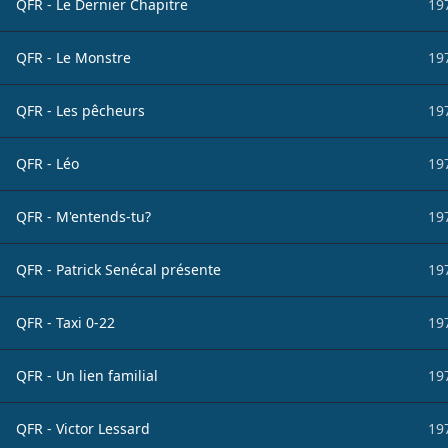
QFR - Le Dernier Chapitre
19
QFR - Le Monstre
19
QFR - Les pêcheurs
19
QFR - Léo
19
QFR - M'entends-tu?
19
QFR - Patrick Senécal présente
19
QFR - Taxi 0-22
19
QFR - Un lien familial
19
QFR - Victor Lessard
19