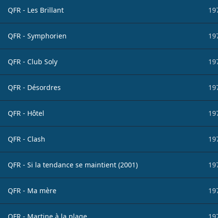
QFR - Les Brillant
19
QFR - Symphorien
19
QFR - Club Soly
19
QFR - Désordres
19
QFR - Hôtel
19
QFR - Clash
19
QFR - Si la tendance se maintient (2001)
19
QFR - Ma mère
19
QFR - Martine à la plage
19