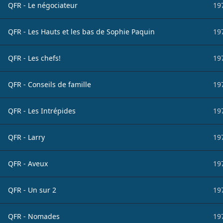
QFR - Le négociateur
19
QFR - Les Hauts et les bas de Sophie Paquin
19
QFR - Les chefs!
19
QFR - Conseils de famille
19
QFR - Les Intrépides
19
QFR - Larry
19
QFR - Aveux
19
QFR - Un sur 2
19
QFR - Nomades
19