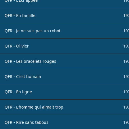
QFR - L'Échappée
19
QFR - En famille
19
QFR - Je ne suis pas un robot
19
QFR - Olivier
19
QFR - Les bracelets rouges
19
QFR - C'est humain
19
QFR - En ligne
19
QFR - L'homme qui aimait trop
19
QFR - Rire sans tabous
19