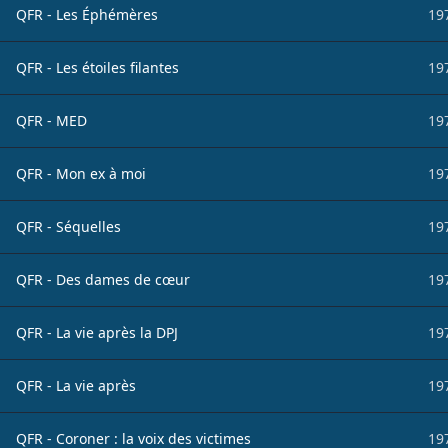
QFR - Les Éphémères
19
QFR - Les étoiles filantes
19
QFR - MED
19
QFR - Mon ex à moi
19
QFR - Séquelles
19
QFR - Des dames de cœur
19
QFR - La vie après la DPJ
19
QFR - La vie après
19
QFR - Coroner : la voix des victimes
19