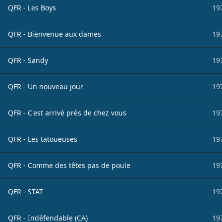
QFR - Les Boys
19
QFR - Bienvenue aux dames
19
QFR - Sandy
19
QFR - Un nouveau jour
19
QFR - C'est arrivé près de chez vous
19
QFR - Les tatoueuses
19
QFR - Comme des têtes pas de poule
19
QFR - STAT
19
QFR - Indéfendable (CA)
19