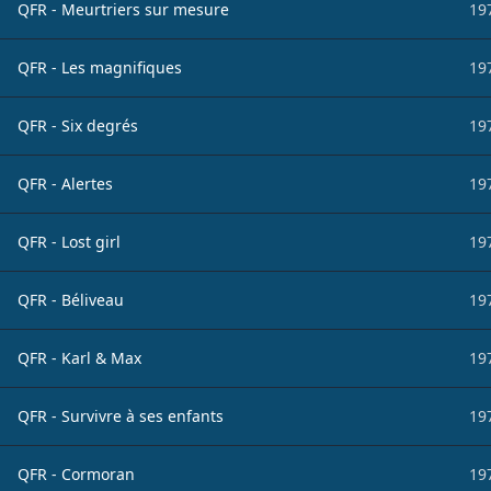
QFR - Meurtriers sur mesure
19
QFR - Les magnifiques
19
QFR - Six degrés
19
QFR - Alertes
19
QFR - Lost girl
19
QFR - Béliveau
19
QFR - Karl & Max
19
QFR - Survivre à ses enfants
19
QFR - Cormoran
19