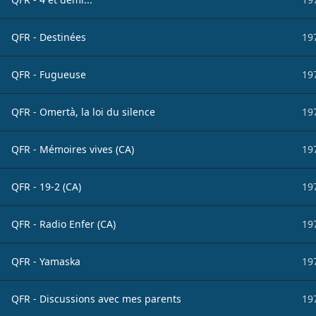
QFR - Destinées
19
QFR - Fugueuse
19
QFR - Omertà, la loi du silence
19
QFR - Mémoires vives (CA)
19
QFR - 19-2 (CA)
19
QFR - Radio Enfer (CA)
19
QFR - Yamaska
19
QFR - Discussions avec mes parents
19