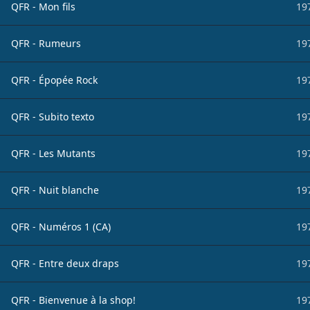
QFR - Mon fils
19
QFR - Rumeurs
19
QFR - Épopée Rock
19
QFR - Subito texto
19
QFR - Les Mutants
19
QFR - Nuit blanche
19
QFR - Numéros 1 (CA)
19
QFR - Entre deux draps
19
QFR - Bienvenue à la shop!
19