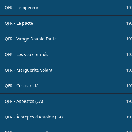
QFR - L'empereur
19
QFR - Le pacte
19
QFR - Virage Double Faute
19
QFR - Les yeux fermés
19
QFR - Marguerite Volant
19
QFR - Ces gars-là
19
QFR - Asbestos (CA)
19
QFR - À propos d'Antoine (CA)
19