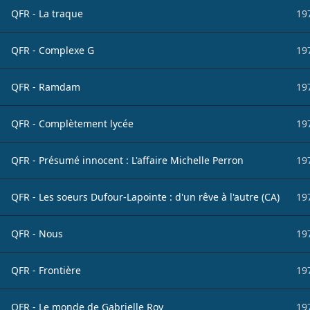
QFR - La traque
19
QFR - Complexe G
19
QFR - Ramdam
19
QFR - Complètement lycée
19
QFR - Présumé innocent : L'affaire Michelle Perron
19
QFR - Les soeurs Dufour-Lapointe : d'un rêve à l'autre (CA)
19
QFR - Nous
19
QFR - Frontière
19
QFR - Le monde de Gabrielle Roy
19