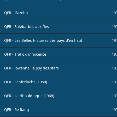
QFR - Gazebo
19
QFR - Salebarbes aux Îles
19
QFR - Les Belles Histoires des pays d'en haut
19
QFR - Trafic d'innocence
19
QFR - Jowanne, la psy des stars
19
QFR - Fanfreluche (1968)
19
QFR - La ribouldingue (1968)
19
QFR - 5e Rang
19