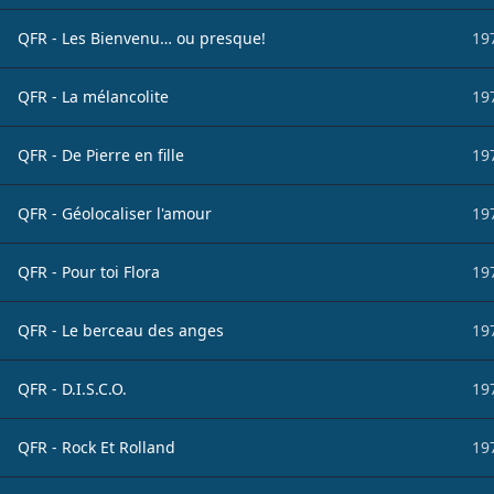
QFR - Les Bienvenu… ou presque!
19
QFR - La mélancolite
19
QFR - De Pierre en fille
19
QFR - Géolocaliser l'amour
19
QFR - Pour toi Flora
19
QFR - Le berceau des anges
19
QFR - D.I.S.C.O.
19
QFR - Rock Et Rolland
19