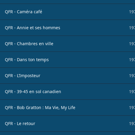
QFR - Caméra café
19
QFR - Annie et ses hommes
19
QFR - Chambres en ville
19
QFR - Dans ton temps
19
QFR - L’Imposteur
19
QFR - 39-45 en sol canadien
19
QFR - Bob Gratton : Ma Vie, My Life
19
QFR - Le retour
19