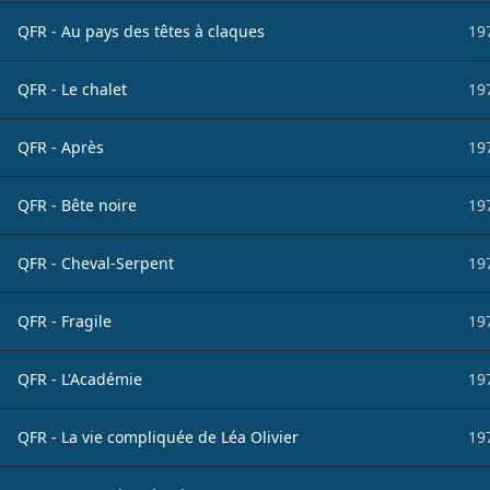
QFR - Au pays des têtes à claques
19
QFR - Le chalet
19
QFR - Après
19
QFR - Bête noire
19
QFR - Cheval-Serpent
19
QFR - Fragile
19
QFR - L'Académie
19
QFR - La vie compliquée de Léa Olivier
19