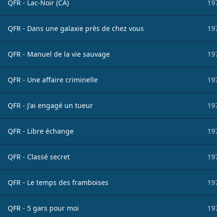
QFR - Lac-Noir (CA)
19
QFR - Dans une galaxie près de chez vous
19
QFR - Manuel de la vie sauvage
19
QFR - Une affaire criminelle
19
QFR - J'ai engagé un tueur
19
QFR - Libre échange
19
QFR - Classé secret
19
QFR - Le temps des framboises
19
QFR - 5 gars pour moi
19