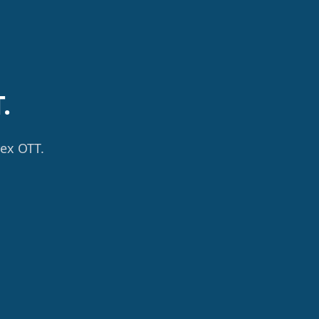
.
rex OTT.