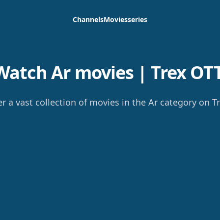
Channels
Movies
series
Watch Ar movies | Trex OTT
r a vast collection of movies in the Ar category on T