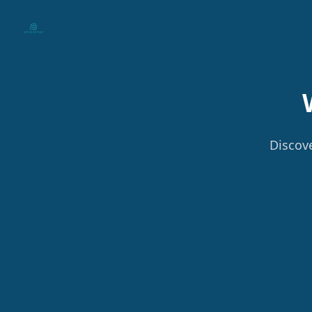
Your Company
Discove